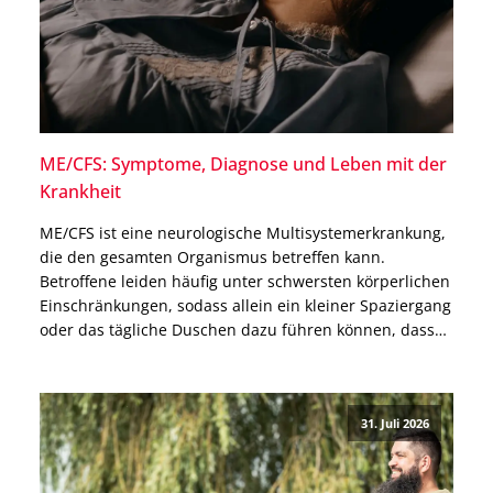
ME/CFS: Symptome, Diagnose und Leben mit der
Krankheit
ME/CFS ist eine neurologische Multisystemerkrankung,
die den gesamten Organismus betreffen kann.
Betroffene leiden häufig unter schwersten körperlichen
Einschränkungen, sodass allein ein kleiner Spaziergang
oder das tägliche Duschen dazu führen können, dass
sie danach tagelang das Bett nicht mehr verlassen
können. Warum ME/CFS nicht allein ein
Erschöpfungszustand ist, welche Ursachen bekannt
31. Juli 2026
und welche Therapien möglich sind, […]