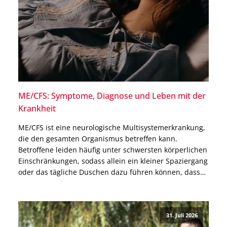
ME/CFS: Symptome, Diagnose und Leben mit der
Krankheit
ME/CFS ist eine neurologische Multisystemerkrankung,
die den gesamten Organismus betreffen kann.
Betroffene leiden häufig unter schwersten körperlichen
Einschränkungen, sodass allein ein kleiner Spaziergang
oder das tägliche Duschen dazu führen können, dass
sie danach tagelang das Bett nicht mehr verlassen
können. Warum ME/CFS nicht allein ein
Erschöpfungszustand ist, welche Ursachen bekannt
31. Juli 2026
und welche Therapien möglich sind, […]