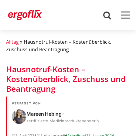
Alltag
»
Hausnotruf-Kosten – Kostenüberblick,
Zuschuss und Beantragung
Hausnotruf-Kosten –
Kostenüberblick, Zuschuss und
Beantragung
VERFASST VON
Mareen Hebing
zertifizierte Medizinprodukteberaterin
7. April 2023
5 Min Lesezeit
Aktualisiert
25. Januar 2024