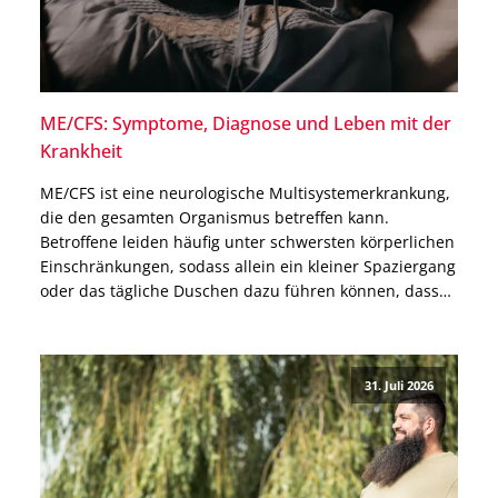
ME/CFS: Symptome, Diagnose und Leben mit der
Krankheit
ME/CFS ist eine neurologische Multisystemerkrankung,
die den gesamten Organismus betreffen kann.
Betroffene leiden häufig unter schwersten körperlichen
Einschränkungen, sodass allein ein kleiner Spaziergang
oder das tägliche Duschen dazu führen können, dass
sie danach tagelang das Bett nicht mehr verlassen
können. Warum ME/CFS nicht allein ein
Erschöpfungszustand ist, welche Ursachen bekannt
31. Juli 2026
und welche Therapien möglich sind, […]