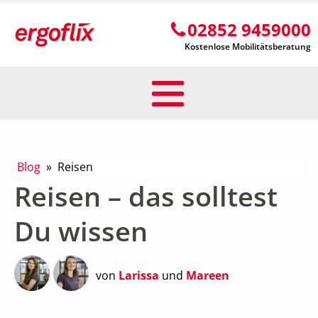
02852 9459000
Kostenlose Mobilitätsberatung
Blog
»
Reisen
Reisen
– das solltest
Du wissen
von
Larissa
und
Mareen