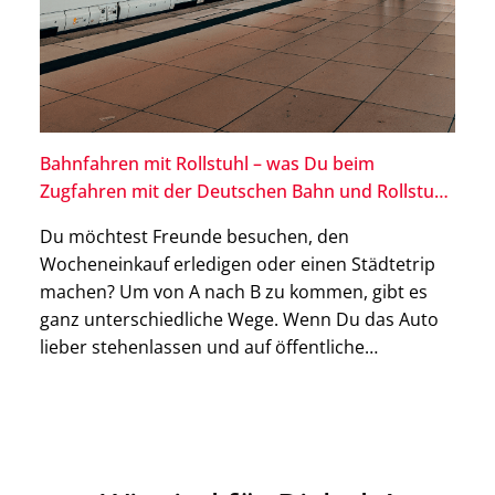
Bahnfahren mit Rollstuhl – was Du beim
Zugfahren mit der Deutschen Bahn und Rollstuhl
beachten solltest
Du möchtest Freunde besuchen, den
Wocheneinkauf erledigen oder einen Städtetrip
machen? Um von A nach B zu kommen, gibt es
ganz unterschiedliche Wege. Wenn Du das Auto
lieber stehenlassen und auf öffentliche
Verkehrsmittel zurückgreifen möchtest, bietet es
sich an, mit der Bahn zu fahren. Die Deutsche
Bahn bietet ein gut ausgebautes Streckennetz,
um viele Ziele […]