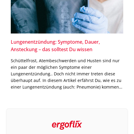
Lungenentzündung: Symptome, Dauer,
Ansteckung – das solltest Du wissen
Schüttelfrost, Atembeschwerden und Husten sind nur
ein paar der möglichen Symptome einer
Lungenentzündung.. Doch nicht immer treten diese
überhaupt auf. In diesem Artikel erfährst Du, wie es zu
einer Lungenentzündung (auch: Pneumonie) kommen
kann, welche prophylaktischen Maßnahmen es gibt,
wie lange eine Lungenentzündung dauert und ob die
Pneumonie ansteckend ist. Pneumonie: Definition und
Risikofaktoren Pneumonie […]