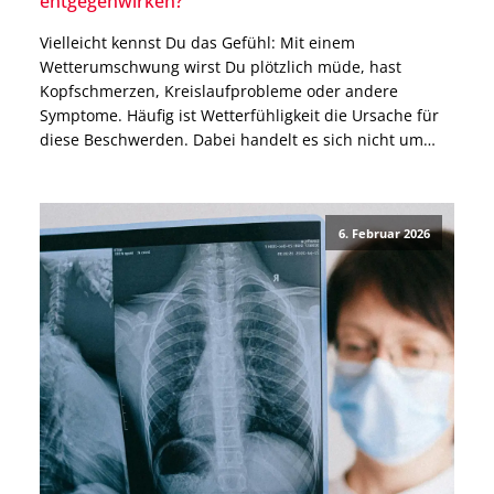
entgegenwirken?
Vielleicht kennst Du das Gefühl: Mit einem
Wetterumschwung wirst Du plötzlich müde, hast
Kopfschmerzen, Kreislaufprobleme oder andere
Symptome. Häufig ist Wetterfühligkeit die Ursache für
diese Beschwerden. Dabei handelt es sich nicht um
eine Krankheit, sondern um eine verstärkte Reaktion
des Körpers auf Veränderungen von Temperatur und
Luftdruck. In diesem Blogbeitrag erfährst Du, welche
6. Februar 2026
biologischen Mechanismen […]