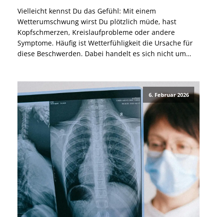
Vielleicht kennst Du das Gefühl: Mit einem
Wetterumschwung wirst Du plötzlich müde, hast
Kopfschmerzen, Kreislaufprobleme oder andere
Symptome. Häufig ist Wetterfühligkeit die Ursache für
diese Beschwerden. Dabei handelt es sich nicht um
eine Krankheit, sondern um eine verstärkte Reaktion
des Körpers auf Veränderungen von Temperatur und
Luftdruck. In diesem Blogbeitrag erfährst Du, welche
6. Februar 2026
biologischen Mechanismen […]