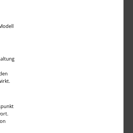
 Modell
Haltung
 den
irkt.
uspunkt
ort.
von