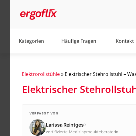
Kategorien
Häufige Fragen
Kontakt
Elektrorollstühle
»
Elektrischer Stehrollstuhl – Was
Elektrischer Stehrollstuh
Alltag
Barrierefrei
Elektromobile
VERFASST VON
Larissa Reintges
Elektrorollstühle
zertifizierte Medizinprodukteberaterin