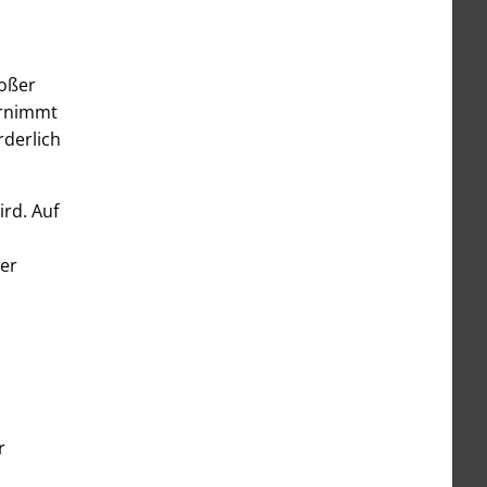
roßer
ernimmt
rderlich
ird. Auf
er
r