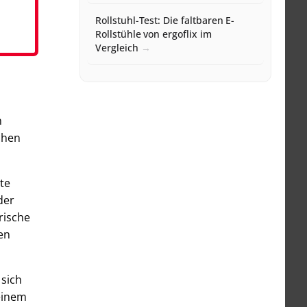
Rollstuhl-Test: Die faltbaren E-
Rollstühle von ergoflix im
Vergleich
n
schen
te
der
rische
en
 sich
einem