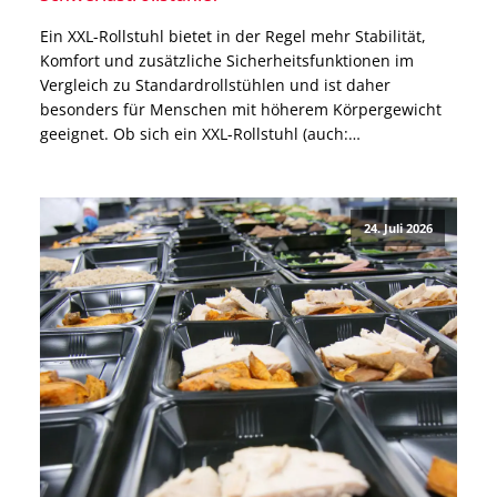
Ein XXL-Rollstuhl bietet in der Regel mehr Stabilität,
Komfort und zusätzliche Sicherheitsfunktionen im
Vergleich zu Standardrollstühlen und ist daher
besonders für Menschen mit höherem Körpergewicht
geeignet. Ob sich ein XXL-Rollstuhl (auch:
Schwerlastrollstuhl) für Dich eignet, hängt jedoch nicht
nur von Deinem Körpergewicht ab. Auch für besonders
große Menschen oder Menschen mit einem allgemein
24. Juli 2026
breiten Körperbau […]