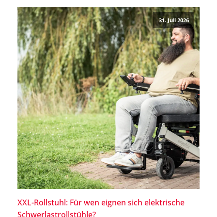
können. Warum ME/CFS nicht allein ein
Erschöpfungszustand ist, welche Ursachen bekannt
31. Juli 2026
und welche Therapien möglich sind, […]
XXL-Rollstuhl: Für wen eignen sich elektrische
Schwerlastrollstühle?