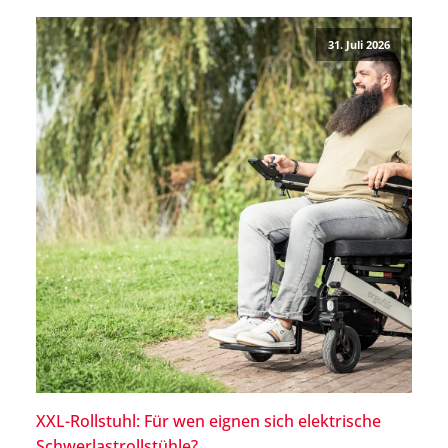
können. Warum ME/CFS nicht allein ein
Erschöpfungszustand ist, welche Ursachen bekannt
31. Juli 2026
und welche Therapien möglich sind, […]
XXL-Rollstuhl: Für wen eignen sich elektrische
Schwerlastrollstühle?