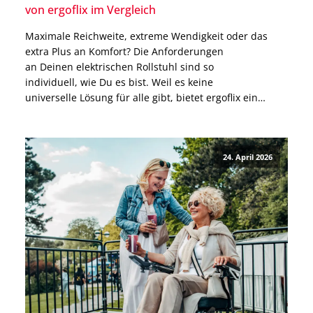
von ergoflix im Vergleich
Maximale Reichweite, extreme Wendigkeit oder das
extra Plus an Komfort? Die Anforderungen
an Deinen elektrischen Rollstuhl sind so
individuell, wie Du es bist. Weil es keine
universelle Lösung für alle gibt, bietet ergoflix ein
vielseitiges Sortiment, das ganz unterschiedliche
Schwerpunkte setzt. In diesem Beitrag stellen
wir Dir alle Modelle für den Outdoor-
24. April 2026
Gebrauch vor: Vom Standardmodell bis zum absoluten
Komfort-Highlight. Finde jetzt heraus, welcher faltbare
Elektrorollstuhl von ergoflix Dein
persönlicher Testsieger wird. Rollstuhlvergleich: So
findest Du das passende Modell für Dich Bevor Du […]