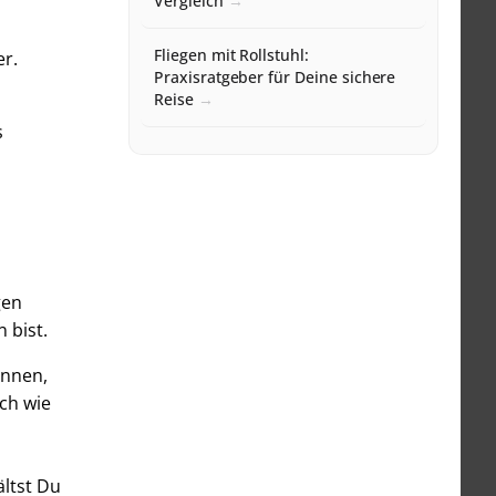
Vergleich
Fliegen mit Rollstuhl:
r.
Praxisratgeber für Deine sichere
Reise
s
gen
 bist.
önnen,
ich wie
ltst Du