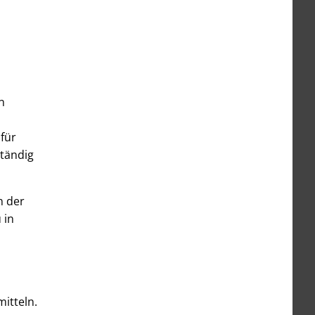
n
für
ständig
n der
 in
itteln.