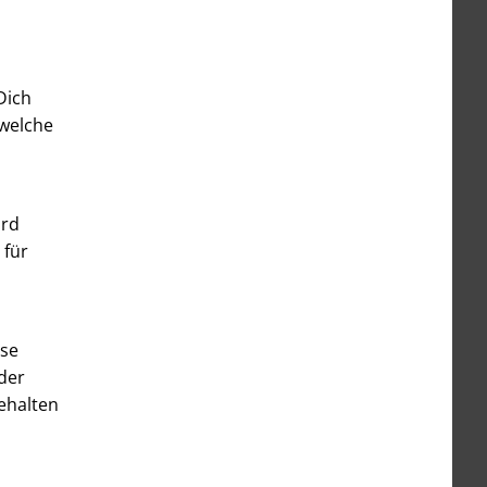
Dich
 welche
ird
 für
sse
der
gehalten