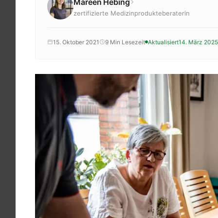
Mareen Hebing
Krankenkassenzuschuss
zertifizierte Medizinprodukteberaterin
Krankheitsbilder
Reisen
15. Oktober 2021
9 Min Lesezeit
Aktualisiert
14. März 2025
Sport