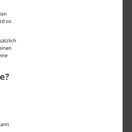
ten
rd so
sätzlich
einen
eine
e?
 kann