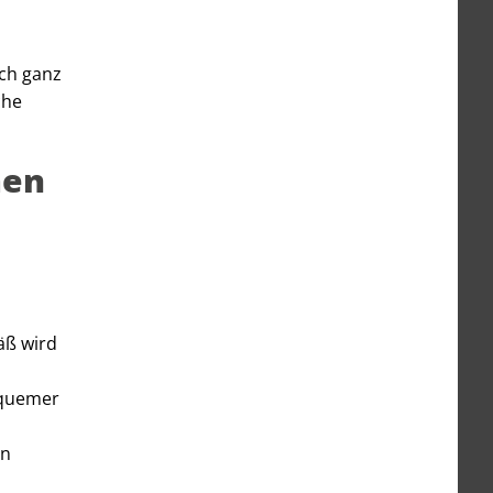
ich ganz
che
men
äß wird
bequemer
en