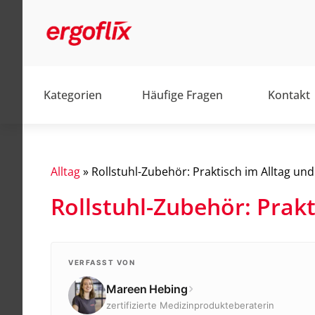
Kategorien
Häufige Fragen
Kontakt
Alltag
»
Rollstuhl-Zubehör: Praktisch im Alltag un
Rollstuhl-Zubehör: Prak
Alltag
Barrierefrei
Elektromobile
VERFASST VON
Mareen Hebing
Elektrorollstühle
zertifizierte Medizinprodukteberaterin