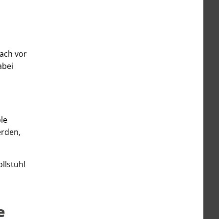
fach vor
abei
le
erden,
llstuhl
e