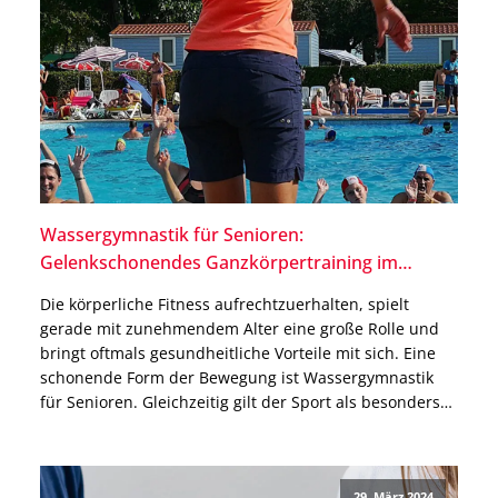
Wassergymnastik für Senioren:
Gelenkschonendes Ganzkörpertraining im
Wasser
Die körperliche Fitness aufrechtzuerhalten, spielt
gerade mit zunehmendem Alter eine große Rolle und
bringt oftmals gesundheitliche Vorteile mit sich. Eine
schonende Form der Bewegung ist Wassergymnastik
für Senioren. Gleichzeitig gilt der Sport als besonders
effektiv und macht eine Menge Spaß. In diesem
Blogbeitrag erfährst Du, welche Vorteile die körperliche
Aktivität für ältere Menschen mit sich […]
29. März 2024