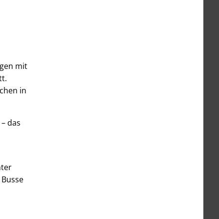
gen mit
t.
chen in
 – das
nter
 Busse