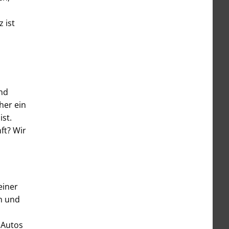
 ist
und
her ein
ist.
ft? Wir
einer
n und
 Autos