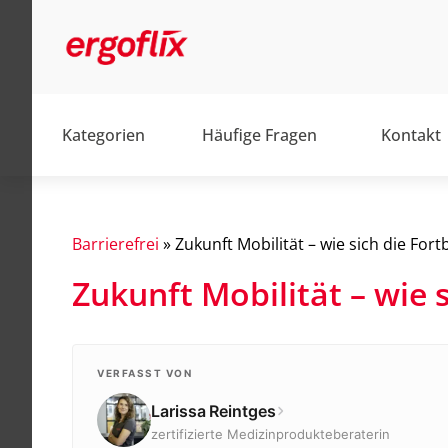
Kategorien
Häufige Fragen
Kontakt
Barrierefrei
»
Zukunft Mobilität – wie sich die Fo
Zukunft Mobilität – wie
Alltag
Barrierefrei
Elektromobile
VERFASST VON
Larissa Reintges
Elektrorollstühle
zertifizierte Medizinprodukteberaterin