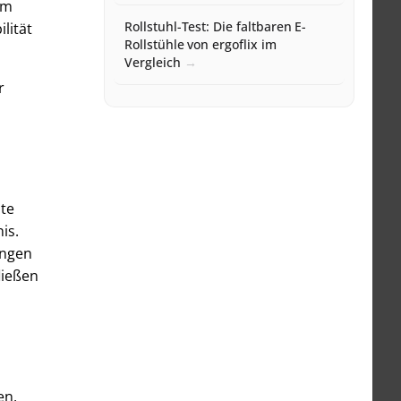
em
Rollstuhl-Test: Die faltbaren E-
lität
Rollstühle von ergoflix im
Vergleich
r
hte
is.
ungen
ließen
en,