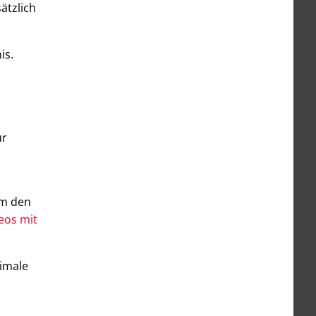
ätzlich
is.
ür
um den
deos mit
timale