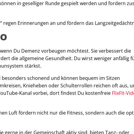
e können in geselliger Runde gespielt werden und fordern zus
?“ regen Erinnerungen an und fördern das Langzeitgedächtn
 O
e, wenn Du Demenz vorbeugen möchtest. Sie verbessert die
ert die allgemeine Gesundheit. Du wirst weniger anfällig f
munsystem stärkst.
d besonders schonend und können bequem im Sitzen
kreisen, Knieheben oder Schulterrollen reichen oft aus, 
ouTube-Kanal vorbei, dort findest Du kostenfreie
FlixFit-Vi
hen Luft fördern nicht nur die Fitness, sondern auch die op
ie gerne in der Gemeinschaft aktiv sind, bieten Tanz- oder