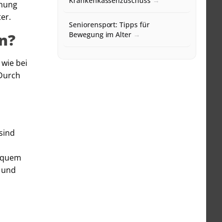
Krankenkassenzuschuss
chung
ter.
Seniorensport: Tipps für
en?
Bewegung im Alter
 wie bei
 Durch
sind
bequem
 und