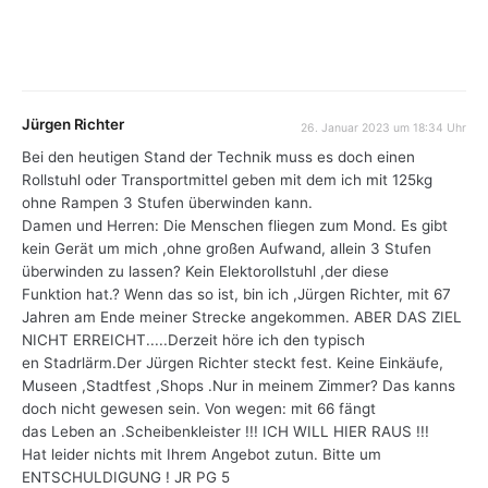
Jürgen Richter
26. Januar 2023 um 18:34 Uhr
Bei den heutigen Stand der Technik muss es doch einen
Rollstuhl oder Transportmittel geben mit dem ich mit 125kg
ohne Rampen 3 Stufen überwinden kann.
Damen und Herren: Die Menschen fliegen zum Mond. Es gibt
kein Gerät um mich ,ohne großen Aufwand, allein 3 Stufen
überwinden zu lassen? Kein Elektorollstuhl ,der diese
Funktion hat.? Wenn das so ist, bin ich ,Jürgen Richter, mit 67
Jahren am Ende meiner Strecke angekommen. ABER DAS ZIEL
NICHT ERREICHT.....Derzeit höre ich den typisch
en Stadrlärm.Der Jürgen Richter steckt fest. Keine Einkäufe,
Museen ,Stadtfest ,Shops .Nur in meinem Zimmer? Das kanns
doch nicht gewesen sein. Von wegen: mit 66 fängt
das Leben an .Scheibenkleister !!! ICH WILL HIER RAUS !!!
Hat leider nichts mit Ihrem Angebot zutun. Bitte um
ENTSCHULDIGUNG ! JR PG 5