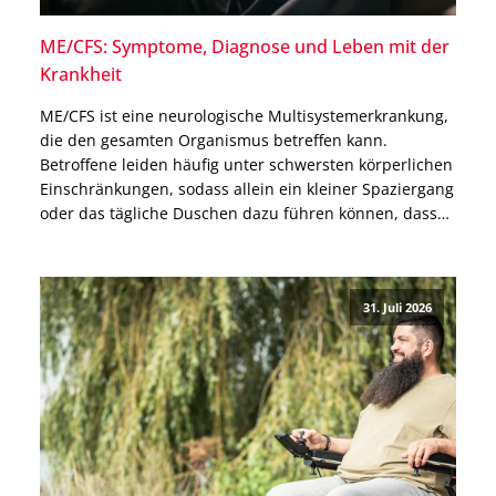
ME/CFS: Symptome, Diagnose und Leben mit der
Krankheit
ME/CFS ist eine neurologische Multisystemerkrankung,
die den gesamten Organismus betreffen kann.
Betroffene leiden häufig unter schwersten körperlichen
Einschränkungen, sodass allein ein kleiner Spaziergang
oder das tägliche Duschen dazu führen können, dass
sie danach tagelang das Bett nicht mehr verlassen
können. Warum ME/CFS nicht allein ein
Erschöpfungszustand ist, welche Ursachen bekannt
31. Juli 2026
und welche Therapien möglich sind, […]