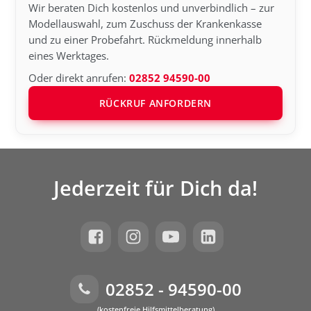
Wir beraten Dich kostenlos und unverbindlich – zur
Modellauswahl, zum Zuschuss der Krankenkasse
und zu einer Probefahrt. Rückmeldung innerhalb
eines Werktages.
Oder direkt anrufen:
02852 94590-00
RÜCKRUF ANFORDERN
Jederzeit für Dich da!
02852 - 94590-00
(kostenfreie Hilfsmittelberatung)