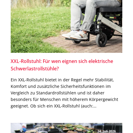
XXL-Rollstuhl: Für wen eignen sich elektrische
Schwerlastrollstühle?
Ein XXL-Rollstuhl bietet in der Regel mehr Stabilität,
Komfort und zusätzliche Sicherheitsfunktionen im
Vergleich zu Standardrollstühlen und ist daher
besonders für Menschen mit höherem Körpergewicht
geeignet. Ob sich ein XXL-Rollstuhl (auch:
Schwerlastrollstuhl) für Dich eignet, hängt jedoch nicht
nur von Deinem Körpergewicht ab. Auch für besonders
große Menschen oder Menschen mit einem allgemein
24. Juli 2026
breiten Körperbau […]