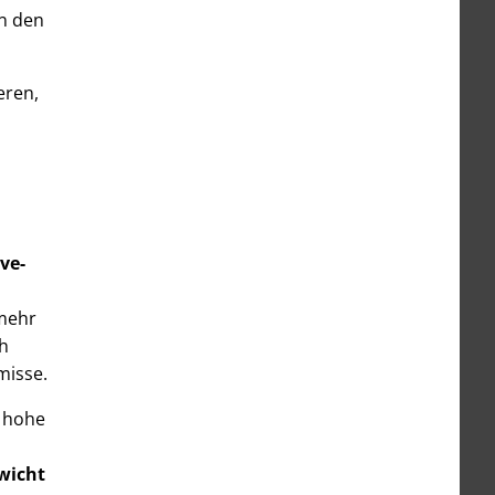
n den
eren,
ve-
 mehr
ch
misse.
e hohe
wicht