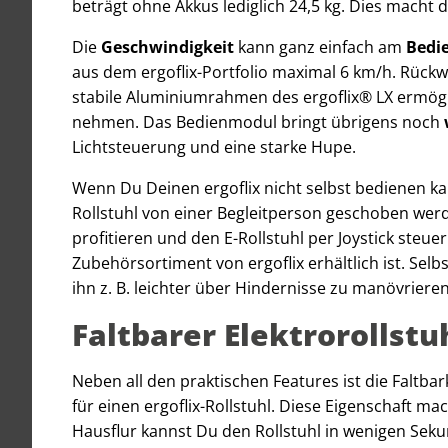
beträgt ohne Akkus lediglich 24,5 kg. Dies macht
Die
Geschwindigkeit
kann ganz einfach am
Bedi
aus dem ergoflix-Portfolio maximal 6 km/h. Rückw
stabile Aluminiumrahmen des ergoflix® LX ermögl
nehmen. Das Bedienmodul bringt übrigens noch
Lichtsteuerung und eine starke Hupe.
Wenn Du Deinen ergoflix nicht selbst bedienen k
Rollstuhl von einer Begleitperson geschoben wer
profitieren und den E-Rollstuhl per Joystick steuer
Zubehörsortiment von ergoflix erhältlich ist. Sel
ihn z. B. leichter über Hindernisse zu manövrieren
Faltbarer Elektrorollstuh
Neben all den praktischen Features ist die Faltba
für einen ergoflix-Rollstuhl. Diese Eigenschaft ma
Hausflur kannst Du den Rollstuhl in wenigen Sek