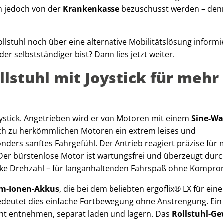
nn jedoch von der
Krankenkasse
bezuschusst werden – den
lstuhl noch über eine alternative Mobilitätslösung informi
er selbstständiger bist? Dann lies jetzt weiter.
ollstuhl mit Joystick für mehr
oystick. Angetrieben wird er von Motoren mit einem
Sine-Wa
ich zu herkömmlichen Motoren ein extrem leises und
nders sanftes Fahrgefühl. Der Antrieb reagiert präzise für
Der bürstenlose Motor ist wartungsfrei und überzeugt dur
arke Drehzahl – für langanhaltenden Fahrspaß ohne Kompro
um-Ionen-Akkus
, die bei dem beliebten ergoflix® LX für ein
bedeutet dies einfache Fortbewegung ohne Anstrengung. Ein
icht entnehmen, separat laden und lagern. Das
Rollstuhl-Ge