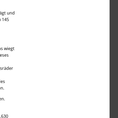
rägt und
u 145
s wiegt
ieses
bsräder
des
en.
en.
6.630