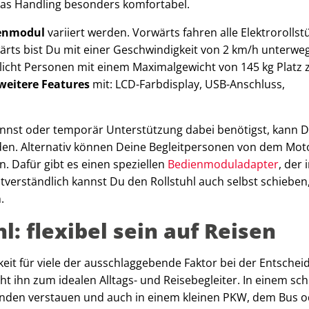
 das Handling besonders komfortabel.
enmodul
variiert werden. Vorwärts fahren alle Elektrorollst
ärts bist Du mit einer Geschwindigkeit von 2 km/h unterwe
icht Personen mit einem Maximalgewicht von 145 kg Platz 
weitere Features
mit: LCD-Farbdisplay, USB-Anschluss,
annst oder temporär Unterstützung dabei benötigst, kann D
den. Alternativ können Deine Begleitpersonen von dem Mot
n. Dafür gibt es einen speziellen
Bedienmoduladapter
, der 
bstverständlich kannst Du den Rollstuhl auch selbst schiebe
.
l: flexibel sein auf Reisen
rkeit für viele der ausschlaggebende Faktor bei der Entsche
cht ihn zum idealen Alltags- und Reisebegleiter. In einem s
unden verstauen und auch in einem kleinen PKW, dem Bus o