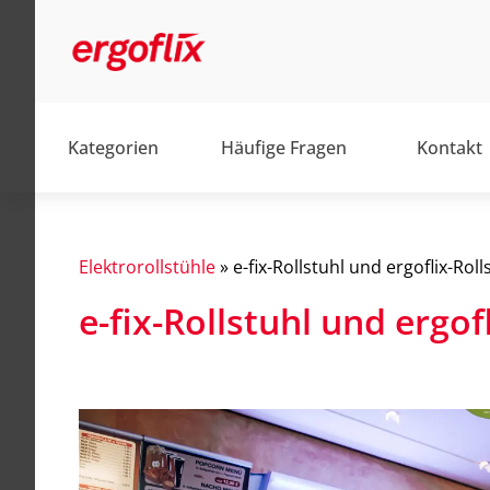
Kategorien
Häufige Fragen
Kontakt
Elektrorollstühle
»
e-fix-Rollstuhl und ergoflix-Roll
e-fix-Rollstuhl und ergof
Alltag
Barrierefrei
Elektromobile
Elektrorollstühle