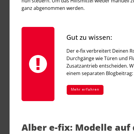
nun steuern. Um das Hilfsmittel wieder manuell z
ganz abgenommen werden.
Gut zu wissen:
Der e-fix verbreitert Deinen R
Durchgänge wie Türen und Flur
Zusatzantrieb entscheiden. W
einem separaten Blogbeitrag:
Mehr erfahren
Alber e-fix: Modelle au