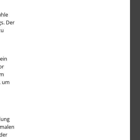
ühle
gs. Der
zu
ein
or
im
n, um
idung
chmalen
der