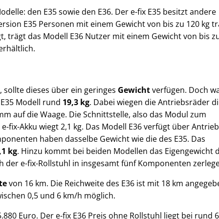
delle: den E35 sowie den E36. Der e-fix E35 besitzt andere
Version E35 Personen mit einem Gewicht von bis zu 120 kg t
gt, trägt das Modell E36 Nutzer mit einem Gewicht von bis z
rhältlich.
, sollte dieses über ein geringes
Gewicht
verfügen. Doch wa
em E35 Modell rund
19,3 kg
. Dabei wiegen die Antriebsräder d
mm auf die Waage. Die Schnittstelle, also das Modul zum
-fix-Akku wiegt 2,1 kg. Das Modell E36 verfügt über Antrie
omponenten haben dasselbe Gewicht wie die des E35. Das
,1 kg
. Hinzu kommt bei beiden Modellen das Eigengewicht 
h der e-fix-Rollstuhl in insgesamt fünf Komponenten zerleg
te
von 16 km. Die Reichweite des E36 ist mit 18 km angegeb
wischen 0,5 und 6 km/h möglich.
5.880 Euro. Der e-fix E36 Preis ohne Rollstuhl liegt bei rund 