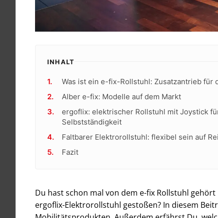
INHALT
Was ist ein e-fix-Rollstuhl: Zusatzantrieb für 
Alber e-fix: Modelle auf dem Markt
ergoflix: elektrischer Rollstuhl mit Joystick f
Selbstständigkeit
Faltbarer Elektrorollstuhl: flexibel sein auf R
Fazit
Du hast schon mal von dem e-fix Rollstuhl gehört 
ergoflix-Elektrorollstuhl gestoßen? In diesem Bei
Mobilitätsprodukten. Außerdem erfährst Du, welche