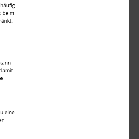
 häufig
rt beim
ränkt.
e
 kann
 damit
re
Du eine
en