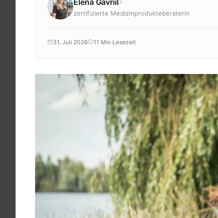
Elena Gavriil
Krankenkassenzuschuss
zertifizierte Medizinprodukteberaterin
Krankheitsbilder
Reisen
31. Juli 2026
11 Min Lesezeit
Sport