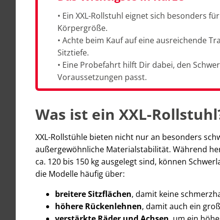
• Ein XXL-Rollstuhl eignet sich besonders
Körpergröße.
• Achte beim Kauf auf eine ausreichende Tra
Sitztiefe.
• Eine Probefahrt hilft Dir dabei, den Schwe
Voraussetzungen passt.
Was ist ein XXL-Rollstuhl
XXL-Rollstühle bieten nicht nur an besonders s
außergewöhnliche Materialstabilität. Während her
ca. 120 bis 150 kg ausgelegt sind, können Schwerla
die Modelle häufig über:
breitere Sitzflächen
, damit keine schmerzha
höhere Rückenlehnen
, damit auch ein gro
verstärkte Räder und Achsen
, um ein höhe