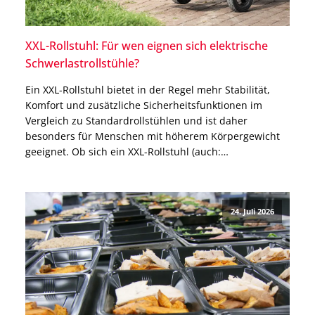
XXL-Rollstuhl: Für wen eignen sich elektrische
Schwerlastrollstühle?
Ein XXL-Rollstuhl bietet in der Regel mehr Stabilität,
Komfort und zusätzliche Sicherheitsfunktionen im
Vergleich zu Standardrollstühlen und ist daher
besonders für Menschen mit höherem Körpergewicht
geeignet. Ob sich ein XXL-Rollstuhl (auch:
Schwerlastrollstuhl) für Dich eignet, hängt jedoch nicht
nur von Deinem Körpergewicht ab. Auch für besonders
große Menschen oder Menschen mit einem allgemein
24. Juli 2026
breiten Körperbau […]