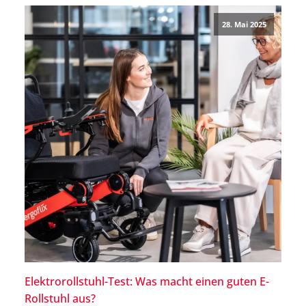
Stahlrahmen ist ein Carbon-Rollstuhl für Dich als
28. Mai 2025
Nutzer in vielen Aspekten […]
Elektrorollstuhl-Test: Was macht einen guten E-
Rollstuhl aus?