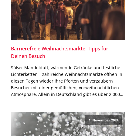
Barrierefreie Weihnachtsmärkte: Tipps für
Deinen Besuch
Süßer Mandelduft, wärmende Getränke und festliche
Lichterketten – zahlreiche Weihnachtsmärkte öffnen in
diesen Tagen wieder ihre Pforten und verzaubern
Besucher mit einer gemütlichen, vorweihnachtlichen
Atmosphäre. Allein in Deutschland gibt es über 2.000
Weihnachtsmärkte, doch nicht alle sind barrierefreie
Weihnachtsmärkte. Daher solltest Du Dich zuvor über
die Barrierefreiheit vor Ort informieren, wenn Du eine
1. November 2024
Mobilitätshilfe nutzt. […]