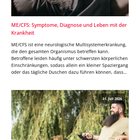
ME/CFS: Symptome, Diagnose und Leben mit der
Krankheit
ME/CFS ist eine neurologische Multisystemerkrankung,
die den gesamten Organismus betreffen kann.
Betroffene leiden häufig unter schwersten körperlichen
Einschränkungen, sodass allein ein kleiner Spaziergang
oder das tägliche Duschen dazu führen können, dass
sie danach tagelang das Bett nicht mehr verlassen
können. Warum ME/CFS nicht allein ein
Erschöpfungszustand ist, welche Ursachen bekannt
31. Juli 2026
und welche Therapien möglich sind, […]