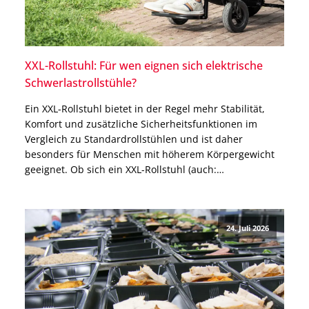
XXL-Rollstuhl: Für wen eignen sich elektrische
Schwerlastrollstühle?
Ein XXL-Rollstuhl bietet in der Regel mehr Stabilität,
Komfort und zusätzliche Sicherheitsfunktionen im
Vergleich zu Standardrollstühlen und ist daher
besonders für Menschen mit höherem Körpergewicht
geeignet. Ob sich ein XXL-Rollstuhl (auch:
Schwerlastrollstuhl) für Dich eignet, hängt jedoch nicht
nur von Deinem Körpergewicht ab. Auch für besonders
große Menschen oder Menschen mit einem allgemein
24. Juli 2026
breiten Körperbau […]