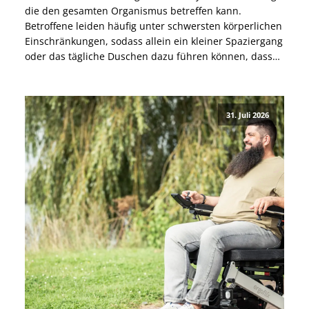
die den gesamten Organismus betreffen kann.
Betroffene leiden häufig unter schwersten körperlichen
Einschränkungen, sodass allein ein kleiner Spaziergang
oder das tägliche Duschen dazu führen können, dass
sie danach tagelang das Bett nicht mehr verlassen
können. Warum ME/CFS nicht allein ein
Erschöpfungszustand ist, welche Ursachen bekannt
31. Juli 2026
und welche Therapien möglich sind, […]