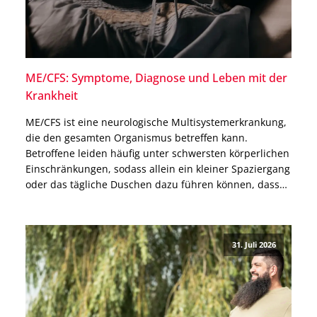
ME/CFS: Symptome, Diagnose und Leben mit der
Krankheit
ME/CFS ist eine neurologische Multisystemerkrankung,
die den gesamten Organismus betreffen kann.
Betroffene leiden häufig unter schwersten körperlichen
Einschränkungen, sodass allein ein kleiner Spaziergang
oder das tägliche Duschen dazu führen können, dass
sie danach tagelang das Bett nicht mehr verlassen
können. Warum ME/CFS nicht allein ein
Erschöpfungszustand ist, welche Ursachen bekannt
31. Juli 2026
und welche Therapien möglich sind, […]