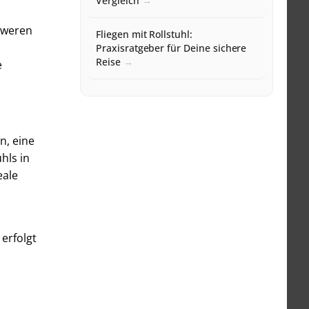
Vergleich
chweren
Fliegen mit Rollstuhl:
Praxisratgeber für Deine sichere
Reise
e
n, eine
hls in
eale
 erfolgt