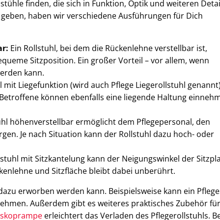
stühle finden, die sich in Funktion, Optik und weiteren Detai
u geben, haben wir verschiedene Ausführungen für Dich
ar:
Ein Rollstuhl, bei dem die Rückenlehne verstellbar ist,
queme Sitzposition. Ein großer Vorteil – vor allem, wenn
werden kann.
l mit Liegefunktion (wird auch Pflege Liegerollstuhl genannt
 Betroffene können ebenfalls eine liegende Haltung einneh
uhl höhenverstellbar ermöglicht dem Pflegepersonal, den
en. Je nach Situation kann der Rollstuhl dazu hoch- oder
lstuhl mit Sitzkantelung kann der Neigungswinkel der Sitzpl
enlehne und Sitzfläche bleibt dabei unberührt.
dazu erworben werden kann. Beispielsweise kann ein Pflege
unehmen. Außerdem gibt es weiteres praktisches Zubehör fü
eskoprampe
erleichtert das Verladen des Pflegerollstuhls. Be