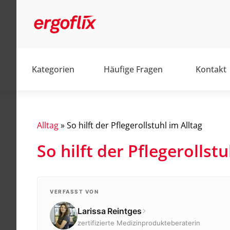
Kategorien
Häufige Fragen
Kontakt
Alltag
»
So hilft der Pflegerollstuhl im Alltag
So hilft der Pflegerollstu
Alltag
Barrierefrei
Elektromobile
VERFASST VON
Larissa Reintges
Elektrorollstühle
zertifizierte Medizinprodukteberaterin