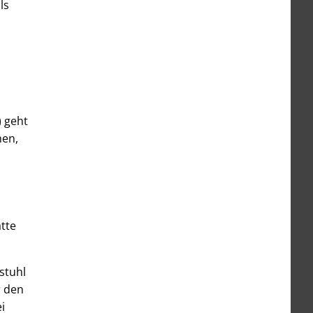
ls
) geht
men,
atte
stuhl
r den
i