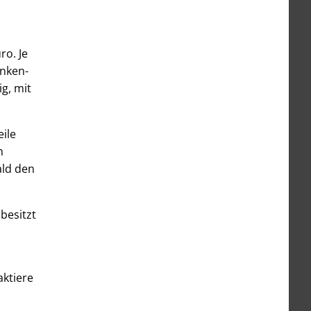
ro. Je
anken-
g, mit
eile
m
ald den
 besitzt
ktiere