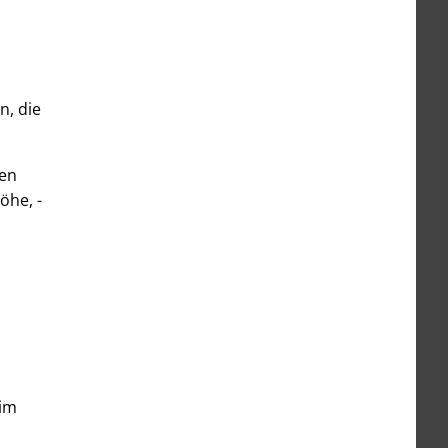
n, die
nen
öhe, -
 im