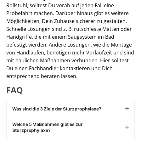
Rollstuhl, solltest Du vorab auf jeden Fall eine
Probefahrt machen. Darüber hinaus gibt es weitere
Möglichkeiten, Dein Zuhause sicherer zu gestalten.
Schnelle Lösungen sind z. B. rutschfeste Matten oder
Handgriffe, die mit einem Saugsystem im Bad
befestigt werden. Andere Lösungen, wie die Montage
von Handläufen, benötigen mehr Vorlaufzeit und sind
mit baulichen Maßnahmen verbunden. Hier solltest
Du einen Fachhändler kontaktieren und Dich
entsprechend beraten lassen.
FAQ
Was sind die 3 Ziele der Sturzprophylaxe?
Im Rahmen der Sturzprophylaxe sollte man Risiken für
Welche 5 Maßnahmen gibt es zur
Stürze erkennen und reduzieren, die eigene Balance,
Sturzprophylaxe?
Koordination und Kraft verbessern und dadurch die
sichere Mobilität sowie Selbstständigkeit im Alltag