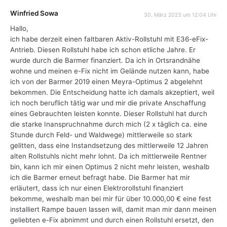
Winfried Sowa
30. März 2023 um 12:04 Uhr
Hallo,
ich habe derzeit einen faltbaren Aktiv-Rollstuhl mit E36-eFix-
Antrieb. Diesen Rollstuhl habe ich schon etliche Jahre. Er
wurde durch die Barmer finanziert. Da ich in Ortsrandnähe
wohne und meinen e-Fix nicht im Gelände nutzen kann, habe
ich von der Barmer 2019 einen Meyra-Optimus 2 abgelehnt
bekommen. Die Entscheidung hatte ich damals akzeptiert, weil
ich noch beruflich tätig war und mir die private Anschaffung
eines Gebrauchten leisten konnte. Dieser Rollstuhl hat durch
die starke Inanspruchnahme durch mich (2 x täglich ca. eine
Stunde durch Feld- und Waldwege) mittlerweile so stark
gelitten, dass eine Instandsetzung des mittlerweile 12 Jahren
alten Rollstuhls nicht mehr lohnt. Da ich mittlerweile Rentner
bin, kann ich mir einen Optimus 2 nicht mehr leisten, weshalb
ich die Barmer erneut befragt habe. Die Barmer hat mir
erläutert, dass ich nur einen Elektrorollstuhl finanziert
bekomme, weshalb man bei mir für über 10.000,00 € eine fest
installiert Rampe bauen lassen will, damit man mir dann meinen
geliebten e-Fix abnimmt und durch einen Rollstuhl ersetzt, den