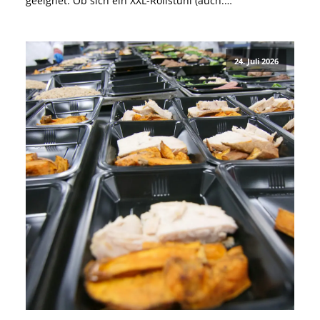
geeignet. Ob sich ein XXL-Rollstuhl (auch:
Schwerlastrollstuhl) für Dich eignet, hängt jedoch nicht
nur von Deinem Körpergewicht ab. Auch für besonders
große Menschen oder Menschen mit einem allgemein
24. Juli 2026
breiten Körperbau […]