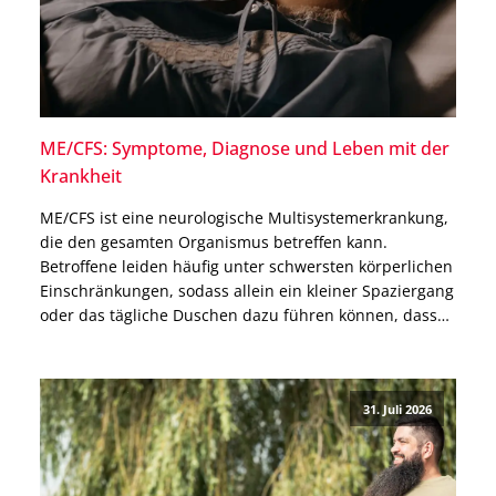
ME/CFS: Symptome, Diagnose und Leben mit der
Krankheit
ME/CFS ist eine neurologische Multisystemerkrankung,
die den gesamten Organismus betreffen kann.
Betroffene leiden häufig unter schwersten körperlichen
Einschränkungen, sodass allein ein kleiner Spaziergang
oder das tägliche Duschen dazu führen können, dass
sie danach tagelang das Bett nicht mehr verlassen
können. Warum ME/CFS nicht allein ein
Erschöpfungszustand ist, welche Ursachen bekannt
31. Juli 2026
und welche Therapien möglich sind, […]